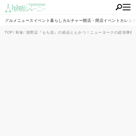
グルメ
ニュース
イベント
暮らし
カルチャー
開店・閉店
イベントカレン
TOP
和食
淵野辺『もち花』の絶品とんかつ！ニューヨークの総領事館