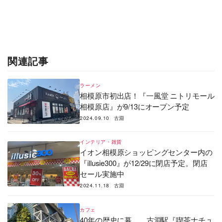
関連記事
ラーメン
相模原市初出店！『一風堂 ニトリモール
相模原店』が9/13にオープン予定
2024.09.10
古淵
インテリア・雑貨
イオン相模原ショッピングセンター内の
『illusie300』が12/29に閉店予定。閉店
セール実施中
2024.11.18
古淵
カフェ
40年の歴史に幕…。古淵駅『喫茶ナチュ