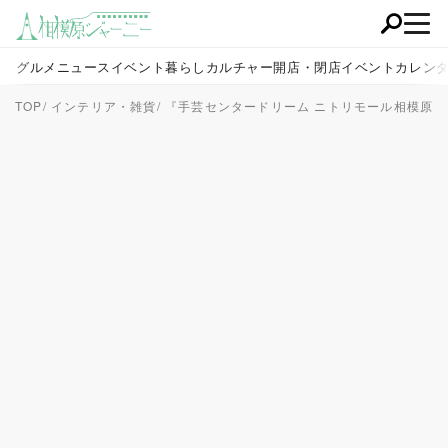
グルメ
ニュース
イベント
暮らし
カルチャー
開店・閉店
イベントカレン
TOP
インテリア・雑貨
『手芸センタードリーム ニトリモール相模原店