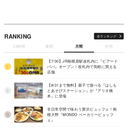
RANKING
全ランキング
24時間
週間
月間
年間
【7/30】JR相模原駅改札内に『ビアード
パパ』オープン！改札内で気軽に買える
店舗
【8/31まで無料】親子で遊べる『はしも
とあそびステーション』が『アリオ橋
本』に登場
非日常空間で味わう贅沢ビュッフェ！相
模大野『MONDO ベーカリービュッフ
ェ』