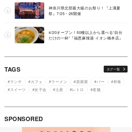
神奈川県北部最大級のお祭り！『上溝夏
祭』7/25・26開催
4/20オープン！50種以上から選べる“自分
だけの一杯”『福恩麻辣湯 イオン橋本店』
TAGS
タグ一覧
ランチ
カフェ
ラーメン
居酒屋
バー
和食
スイーツ
女子会
土産
レトロ
老舗
SPONSORED