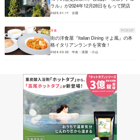
ラル』が2024年12月28日をもって閉店
2025.01.11
古淵
洋食
PICKUP
街の洋食屋『Italian Dining そよ風』の本
格イタリアンランチを実食！
2024.03.02
中央・清新・小山