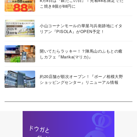
8月8日は『銀だこの日』！先着88名限定でた
こ焼き8個が88円に
小山コーナンモールの華屋与兵衛跡地にイタ
リアン『PISOLA』がOPEN予定！
開いてたらラッキー！？陣馬山のふもとの癒
しカフェ『Marika(マリカ)』
約20店舗が順次オープン！『ボーノ相模大野
ショッピングセンター』リニューアル情報