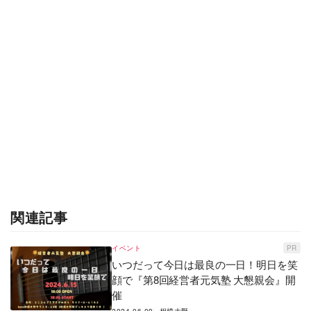
関連記事
イベント
PR
いつだって今日は最良の一日！明日を笑
顔で『第8回経営者元気塾 大懇親会』開
催