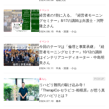
2024.06.09
相模大野
イベント
経営者の1割に入る。『経営者モーニン
グセミナー』8/17の講師は弁護士・河野
隆之さん
2024.08.15
中央・清新・小山
イベント
今回のテーマは「倫理と事業承継」『経
営者モーニングセミナー』10/12の講師
はインテリアコーディネーター・中島明
美さん
2024.10.11
中央・清新・小山
暮らし
PICKUP
リハビリ難民の駆け込み寺！
『TherapiCo-セラピコ-相模原』が想う真
のリハビリとは？
2024.07.10
橋本