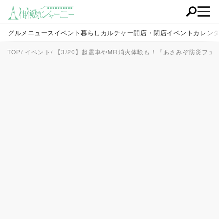
グルメ
ニュース
イベント
暮らし
カルチャー
開店・閉店
イベントカレン
TOP
イベント
【3/20】起震車やMR消火体験も！『あさみぞ防災フェ