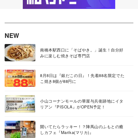
NEW
南橋本駅西口に「そばやき。」誕生！自分好
みに楽しむ焼きそば専門店
8月8日は『銀だこの日』！先着88名限定でた
こ焼き8個が88円に
小山コーナンモールの華屋与兵衛跡地にイタ
リアン『PISOLA』がOPEN予定！
開いてたらラッキー！？陣馬山のふもとの癒
しカフェ『Marika(マリカ)』