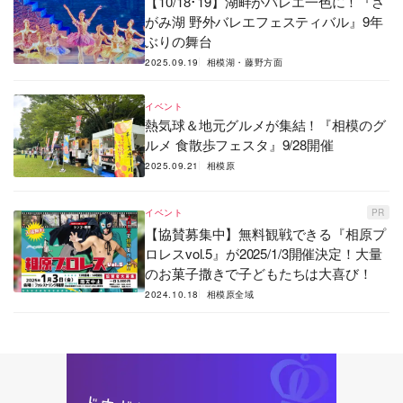
【10/18･19】湖畔がバレエ一色に！『さ
がみ湖 野外バレエフェスティバル』9年
ぶりの舞台
2025.09.19
相模湖・藤野方面
イベント
熱気球＆地元グルメが集結！『相模のグ
ルメ 食散歩フェスタ』9/28開催
2025.09.21
相模原
イベント
PR
【協賛募集中】無料観戦できる『相原プ
ロレスvol.5』が2025/1/3開催決定！大量
のお菓子撒きで子どもたちは大喜び！
2024.10.18
相模原全域