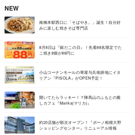
NEW
南橋本駅西口に「そばやき。」誕生！自分好
みに楽しむ焼きそば専門店
8月8日は『銀だこの日』！先着88名限定でた
こ焼き8個が88円に
小山コーナンモールの華屋与兵衛跡地にイタ
リアン『PISOLA』がOPEN予定！
開いてたらラッキー！？陣馬山のふもとの癒
しカフェ『Marika(マリカ)』
約20店舗が順次オープン！『ボーノ相模大野
ショッピングセンター』リニューアル情報