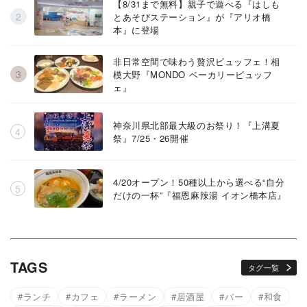
【8/31まで無料】親子で遊べる『はしも
とあそびステーション』が『アリオ橋
本』に登場
非日常空間で味わう贅沢ビュッフェ！相
模大野『MONDO ベーカリービュッフ
ェ』
神奈川県北部最大級のお祭り！『上溝夏
祭』7/25・26開催
4/20オープン！50種以上から選べる“自分
だけの一杯”『福恩麻辣湯 イオン橋本店』
TAGS
タグ一覧
ランチ
カフェ
ラーメン
居酒屋
バー
和食