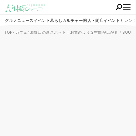
グルメ
ニュース
イベント
暮らし
カルチャー
開店・閉店
イベントカレン
TOP
カフェ
淵野辺の新スポット！洞窟のような空間が広がる『SOUND of 