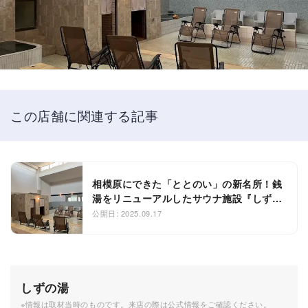
この店舗に関連する記事
相模原にできた「ととのい」の新名所！銭
湯をリニューアルしたサウナ施設『しずの
湯』
公開日: 2025.09.17
しずの湯
※情報は取材当時のものです。来店の際は公式情報をご確認ください。