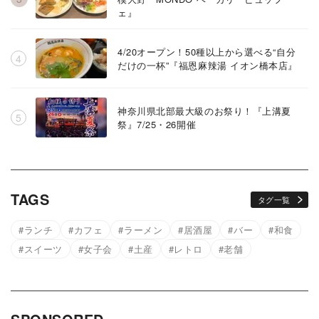
ェ』
4/20オープン！50種以上から選べる“自分
だけの一杯”『福恩麻辣湯 イオン橋本店』
神奈川県北部最大級のお祭り！『上溝夏
祭』7/25・26開催
TAGS
タグ一覧
ランチ
カフェ
ラーメン
居酒屋
バー
和食
スイーツ
女子会
土産
レトロ
老舗