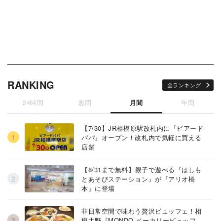
RANKING
全ランキング
24時間
週間
月間
年間
【7/30】JR相模原駅改札内に『ビアード
パパ』オープン！改札内で気軽に買える
店舗
【8/31まで無料】親子で遊べる『はしも
とあそびステーション』が『アリオ橋
本』に登場
非日常空間で味わう贅沢ビュッフェ！相
模大野『MONDO ベーカリービュッフ