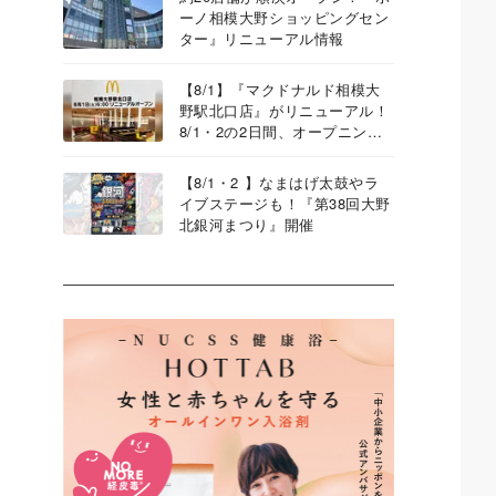
ーノ相模大野ショッピングセン
ター』リニューアル情報
【8/1】『マクドナルド相模大
野駅北口店』がリニューアル！
8/1・2の2日間、オープニング
イベントも
【8/1・2 】なまはげ太鼓やラ
イブステージも！『第38回大野
北銀河まつり』開催