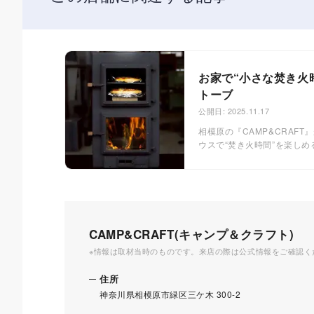
お家で“小さな焚き火時
トーブ
公開日: 2025.11.17
相模原の『CAMP&CRAF
ウスで“焚き火時間”を楽し
CAMP&CRAFT(キャンプ＆クラフト)
※情報は取材当時のものです。来店の際は公式情報をご確認く
住所
神奈川県相模原市緑区三ケ木 300-2