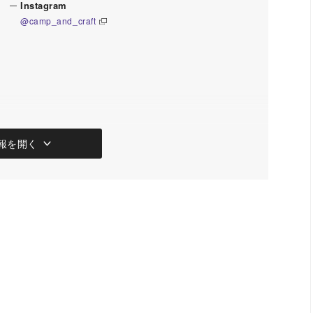
Instagram
@camp_and_craft
報を開く