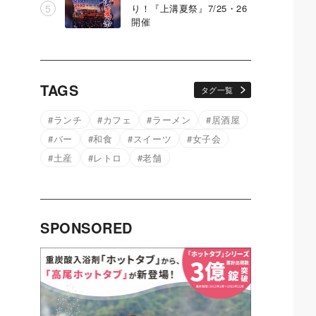
り！『上溝夏祭』7/25・26
開催
TAGS
タグ一覧
ランチ
カフェ
ラーメン
居酒屋
バー
和食
スイーツ
女子会
土産
レトロ
老舗
SPONSORED