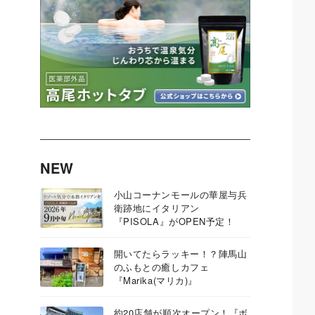
NEW
小山コーナンモールの華屋与兵
衛跡地にイタリアン
『PISOLA』がOPEN予定！
開いてたらラッキー！？陣馬山
のふもとの癒しカフェ
『Marika(マリカ)』
約20店舗が順次オープン！『ボ