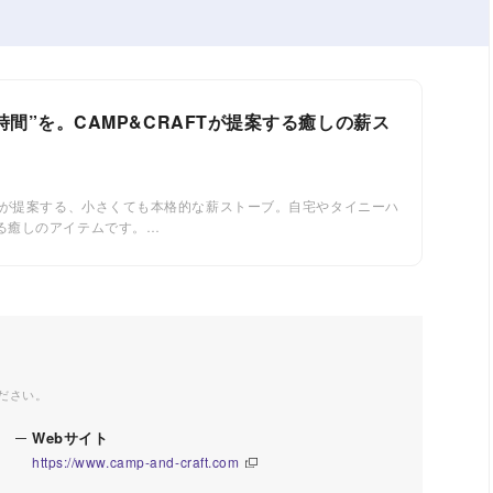
間”を。CAMP&CRAFTが提案する癒しの薪ス
T』が提案する、小さくても本格的な薪ストーブ。自宅やタイニーハ
める癒しのアイテムです。…
ださい。
Webサイト
https://www.camp-and-craft.com