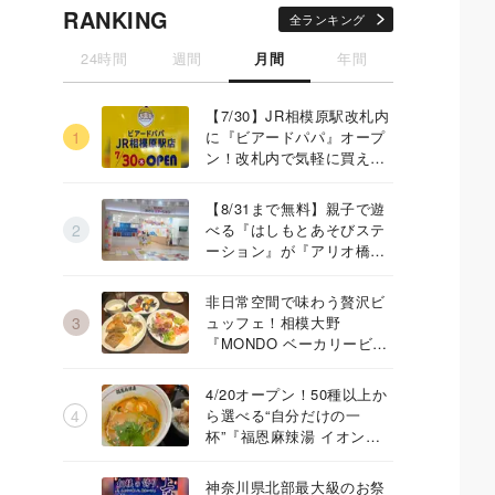
RANKING
全ランキング
24時間
週間
月間
年間
【7/30】JR相模原駅改札内
に『ビアードパパ』オープ
ン！改札内で気軽に買える
店舗
【8/31まで無料】親子で遊
べる『はしもとあそびステ
ーション』が『アリオ橋
本』に登場
非日常空間で味わう贅沢ビ
ュッフェ！相模大野
『MONDO ベーカリービュ
ッフェ』
4/20オープン！50種以上か
ら選べる“自分だけの一
杯”『福恩麻辣湯 イオン橋
本店』
神奈川県北部最大級のお祭