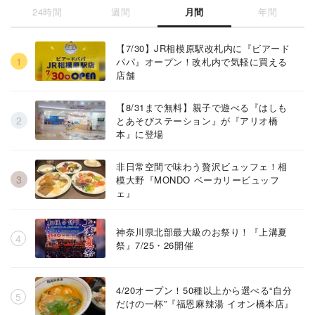
24時間
週間
月間
年間
【7/30】JR相模原駅改札内に『ビアード
パパ』オープン！改札内で気軽に買える
店舗
【8/31まで無料】親子で遊べる『はしも
とあそびステーション』が『アリオ橋
本』に登場
非日常空間で味わう贅沢ビュッフェ！相
模大野『MONDO ベーカリービュッフ
ェ』
神奈川県北部最大級のお祭り！『上溝夏
祭』7/25・26開催
4/20オープン！50種以上から選べる“自分
だけの一杯”『福恩麻辣湯 イオン橋本店』