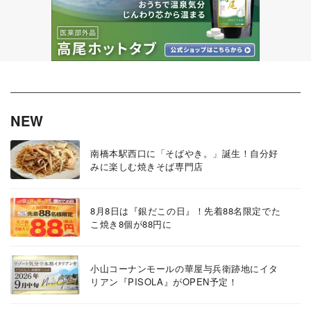
NEW
南橋本駅西口に「そばやき。」誕生！自分好
みに楽しむ焼きそば専門店
8月8日は『銀だこの日』！先着88名限定でた
こ焼き8個が88円に
小山コーナンモールの華屋与兵衛跡地にイタ
リアン『PISOLA』がOPEN予定！