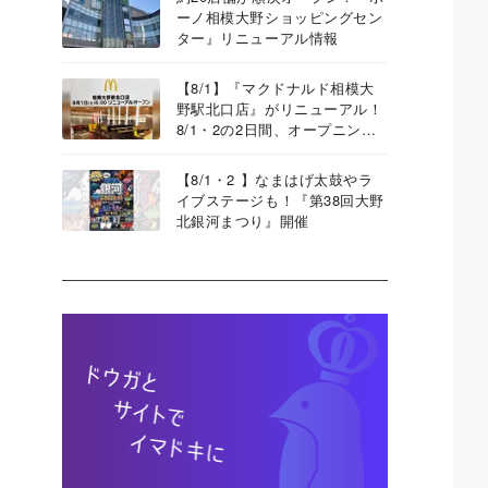
ーノ相模大野ショッピングセン
ター』リニューアル情報
【8/1】『マクドナルド相模大
野駅北口店』がリニューアル！
8/1・2の2日間、オープニング
イベントも
【8/1・2 】なまはげ太鼓やラ
イブステージも！『第38回大野
北銀河まつり』開催