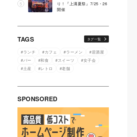
り！『上溝夏祭』7/25・26
開催
TAGS
タグ一覧
ランチ
カフェ
ラーメン
居酒屋
バー
和食
スイーツ
女子会
土産
レトロ
老舗
SPONSORED