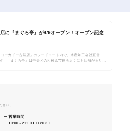
店に『まぐろ亭』が9/9オープン！オープン記念
イトーヨーカドー古淵店』のフードコート内で、水産加工会社直営
す！『まぐろ亭』は中央区の相模原市役所近くにも店舗があり、
のお店です。先日、イトーヨーカドーを訪れた…
ださい。
営業時間
10:00～21:00 L.O.20:30