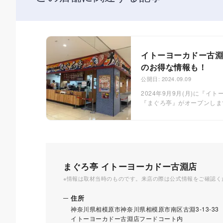
イトーヨーカドー古淵
のお得な情報も！
公開日: 2024.09.09
2024年9月9月(月)に『
『まぐろ亭』がオープンしま
安くておいしい海鮮丼が人気
まぐろ亭 イトーヨーカドー古淵店
※情報は取材当時のものです。来店の際は公式情報をご確認く
住所
神奈川県相模原市神奈川県相模原市南区古淵3-13-33
イトーヨーカドー古淵店フードコート内