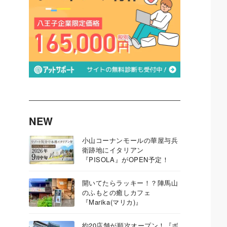
NEW
小山コーナンモールの華屋与兵
衛跡地にイタリアン
『PISOLA』がOPEN予定！
開いてたらラッキー！？陣馬山
のふもとの癒しカフェ
『Marika(マリカ)』
約20店舗が順次オープン！『ボ