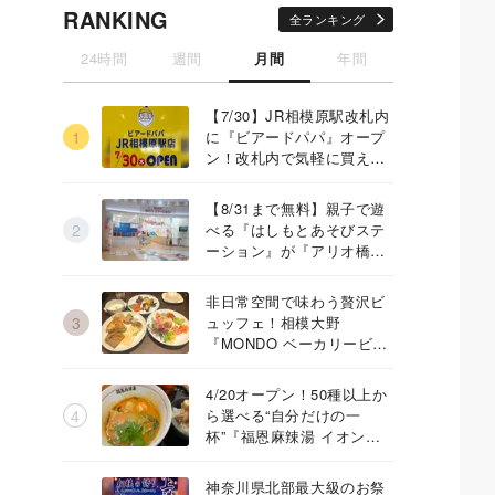
RANKING
全ランキング
24時間
週間
月間
年間
【7/30】JR相模原駅改札内
に『ビアードパパ』オープ
ン！改札内で気軽に買える
店舗
【8/31まで無料】親子で遊
べる『はしもとあそびステ
ーション』が『アリオ橋
本』に登場
非日常空間で味わう贅沢ビ
ュッフェ！相模大野
『MONDO ベーカリービュ
ッフェ』
4/20オープン！50種以上か
ら選べる“自分だけの一
杯”『福恩麻辣湯 イオン橋
本店』
神奈川県北部最大級のお祭