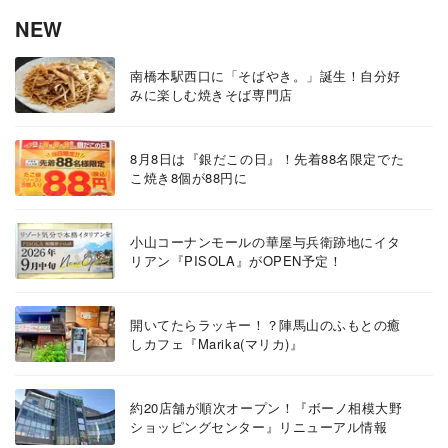
NEW
南橋本駅西口に「そばやき。」誕生！自分好
みに楽しむ焼きそば専門店
8月8日は『銀だこの日』！先着88名限定でた
こ焼き8個が88円に
小山コーナンモールの華屋与兵衛跡地にイタ
リアン『PISOLA』がOPEN予定！
開いてたらラッキー！？陣馬山のふもとの癒
しカフェ『Marika(マリカ)』
約20店舗が順次オープン！『ボーノ相模大野
ショッピングセンター』リニューアル情報