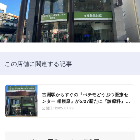
この店舗に関連する記事
古淵駅からすぐの『ぺテモどうぶつ医療セ
ンター 相模原』が5/27新たに『診療科』を
開設し移転予定！
公開日: 2025.01.29