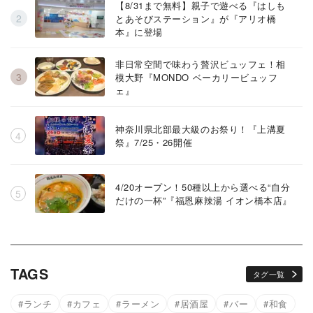
【8/31まで無料】親子で遊べる『はしも
とあそびステーション』が『アリオ橋
本』に登場
非日常空間で味わう贅沢ビュッフェ！相
模大野『MONDO ベーカリービュッフ
ェ』
神奈川県北部最大級のお祭り！『上溝夏
祭』7/25・26開催
4/20オープン！50種以上から選べる“自分
だけの一杯”『福恩麻辣湯 イオン橋本店』
TAGS
タグ一覧
ランチ
カフェ
ラーメン
居酒屋
バー
和食