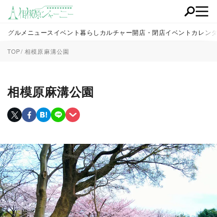
グルメ
ニュース
イベント
暮らし
カルチャー
開店・閉店
イベントカレン
TOP
相模原麻溝公園
相模原麻溝公園