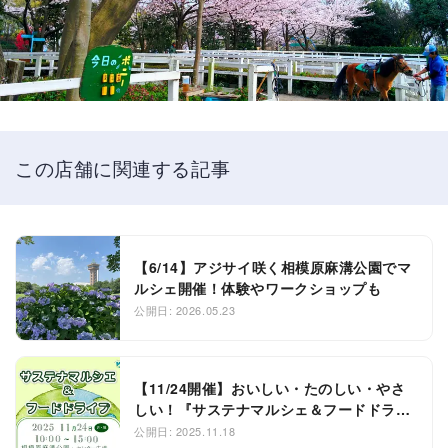
この店舗に関連する記事
【6/14】アジサイ咲く相模原麻溝公園でマ
ルシェ開催！体験やワークショップも
公開日: 2026.05.23
【11/24開催】おいしい・たのしい・やさ
しい！『サステナマルシェ＆フードドライ
ブ』
公開日: 2025.11.18