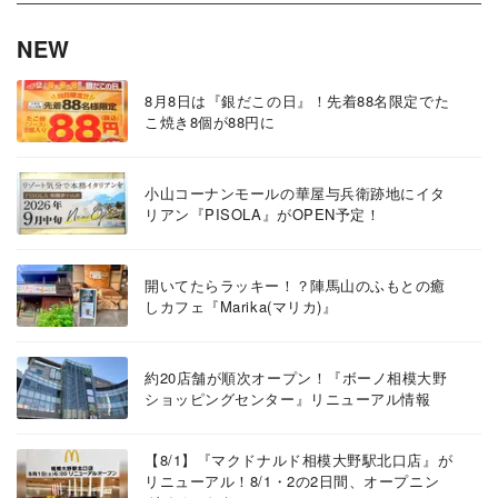
NEW
8月8日は『銀だこの日』！先着88名限定でた
こ焼き8個が88円に
小山コーナンモールの華屋与兵衛跡地にイタ
リアン『PISOLA』がOPEN予定！
開いてたらラッキー！？陣馬山のふもとの癒
しカフェ『Marika(マリカ)』
約20店舗が順次オープン！『ボーノ相模大野
ショッピングセンター』リニューアル情報
【8/1】『マクドナルド相模大野駅北口店』が
リニューアル！8/1・2の2日間、オープニン