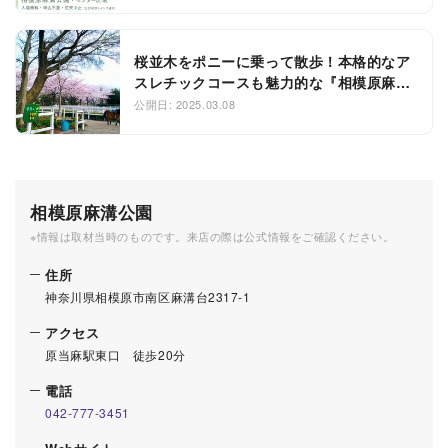
桜並木をポニーに乗って散歩！本格的なア
スレチックコースも魅力的な『相模原麻溝
公園』
公開日: 2025.03.08
相模原麻溝公園
※情報は取材当時のものです。来店の際は公式情報をご確認ください。
住所
神奈川県相模原市南区麻溝台2317-1
アクセス
原当麻駅東口 徒歩20分
電話
042-777-3451