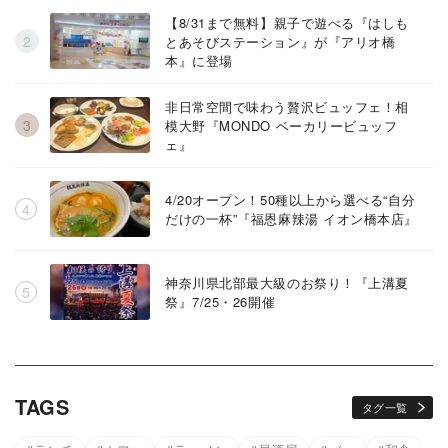
【8/31まで無料】親子で遊べる『はしも
とあそびステーション』が『アリオ橋
本』に登場
非日常空間で味わう贅沢ビュッフェ！相
模大野『MONDO ベーカリービュッフ
ェ』
4/20オープン！50種以上から選べる“自分
だけの一杯”『福恩麻辣湯 イオン橋本店』
神奈川県北部最大級のお祭り！『上溝夏
祭』7/25・26開催
TAGS
タグ一覧