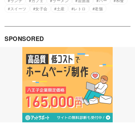
ランチ
カフェ
ラーメン
居酒屋
バー
和食
スイーツ
女子会
土産
レトロ
老舗
SPONSORED