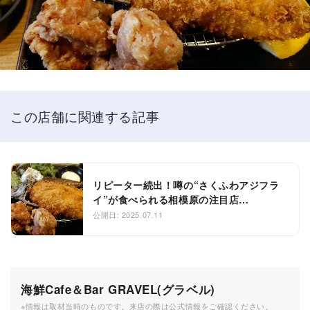
この店舗に関連する記事
リピーター続出！噂の“さくふわアジフラ
イ”が食べられる相模原の注目店
『GRAVEL』
公開日: 2025.07.11
海鮮Cafe＆Bar GRAVEL(グラベル)
※情報は取材当時のものです。来店の際は公式情報をご確認ください。