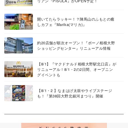
リアン『PISOLA』がOPEN予定！
開いてたらラッキー！？陣馬山のふもとの癒
しカフェ『Marika(マリカ)』
約20店舗が順次オープン！『ボーノ相模大野
ショッピングセンター』リニューアル情報
【8/1】『マクドナルド相模大野駅北口店』が
リニューアル！8/1・2の2日間、オープニン
グイベントも
【8/1・2 】なまはげ太鼓やライブステージ
も！『第38回大野北銀河まつり』開催