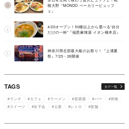
模大野『MONDO ベーカリービュッフ
ェ』
4/20オープン！50種以上から選べる“自分
だけの一杯”『福恩麻辣湯 イオン橋本店』
神奈川県北部最大級のお祭り！『上溝夏
祭』7/25・26開催
TAGS
タグ一覧
ランチ
カフェ
ラーメン
居酒屋
バー
和食
スイーツ
女子会
土産
レトロ
老舗