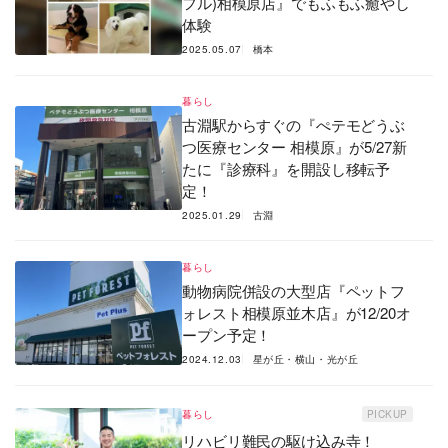
フル)相模原店』でもふもふ癒やし
体験
2025.05.07
橋本
暮らし
古淵駅からすぐの『ぺテモどうぶ
つ医療センター 相模原』が5/27新
たに『診療科』を開設し移転予
定！
2025.01.29
古淵
暮らし
動物病院併設の大型店『ペットフ
ォレスト相模原並木店』が12/20オ
ープン予定！
2024.12.03
星が丘・横山・光が丘
暮らし
PICKUP
リハビリ難民の駆け込み寺！