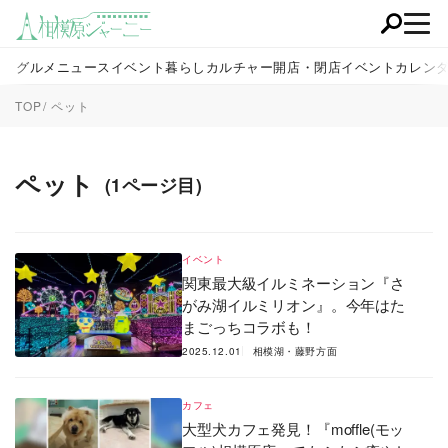
グルメ
ニュース
イベント
暮らし
カルチャー
開店・閉店
イベントカレン
TOP
ペット
ペット
(1ページ目)
イベント
関東最大級イルミネーション『さ
がみ湖イルミリオン』。今年はた
まごっちコラボも！
2025.12.01
相模湖・藤野方面
カフェ
大型犬カフェ発見！『moffle(モッ