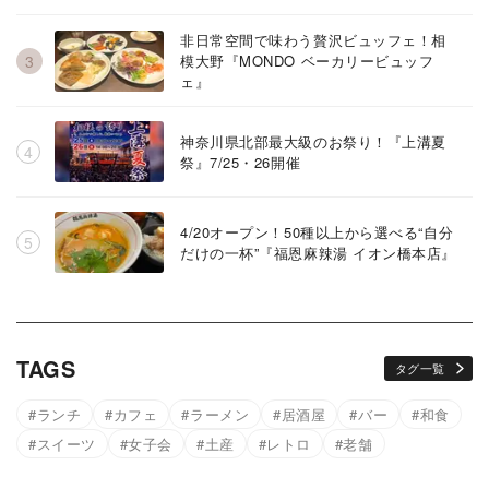
非日常空間で味わう贅沢ビュッフェ！相
模大野『MONDO ベーカリービュッフ
ェ』
神奈川県北部最大級のお祭り！『上溝夏
祭』7/25・26開催
4/20オープン！50種以上から選べる“自分
だけの一杯”『福恩麻辣湯 イオン橋本店』
TAGS
タグ一覧
ランチ
カフェ
ラーメン
居酒屋
バー
和食
スイーツ
女子会
土産
レトロ
老舗