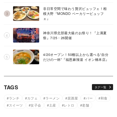
非日常空間で味わう贅沢ビュッフェ！相
模大野『MONDO ベーカリービュッフ
ェ』
神奈川県北部最大級のお祭り！『上溝夏
祭』7/25・26開催
4/20オープン！50種以上から選べる“自分
だけの一杯”『福恩麻辣湯 イオン橋本店』
TAGS
タグ一覧
ランチ
カフェ
ラーメン
居酒屋
バー
和食
スイーツ
女子会
土産
レトロ
老舗