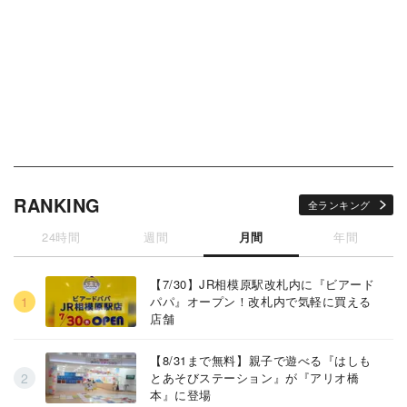
RANKING
全ランキング
24時間
週間
月間
年間
【7/30】JR相模原駅改札内に『ビアード
パパ』オープン！改札内で気軽に買える
店舗
【8/31まで無料】親子で遊べる『はしも
とあそびステーション』が『アリオ橋
本』に登場