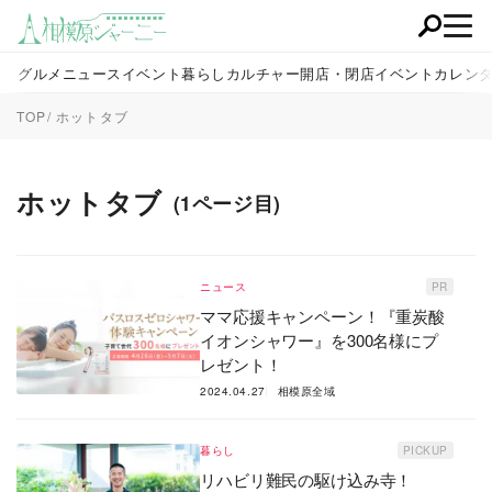
グルメ
ニュース
イベント
暮らし
カルチャー
開店・閉店
イベントカレン
TOP
ホットタブ
ホットタブ
(1ページ目)
ニュース
PR
ママ応援キャンペーン！『重炭酸
イオンシャワー』を300名様にプ
レゼント！
2024.04.27
相模原全域
暮らし
PICKUP
リハビリ難民の駆け込み寺！