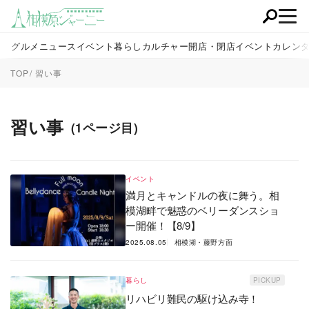
グルメ
ニュース
イベント
暮らし
カルチャー
開店・閉店
イベントカレン
TOP
習い事
習い事
(1ページ目)
イベント
満月とキャンドルの夜に舞う。相
模湖畔で魅惑のベリーダンスショ
ー開催！【8/9】
2025.08.05
相模湖・藤野方面
暮らし
PICKUP
リハビリ難民の駆け込み寺！