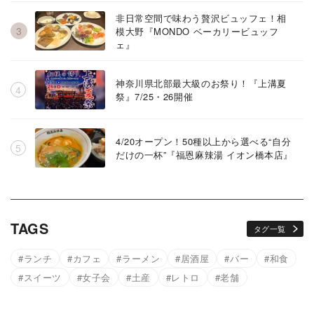
非日常空間で味わう贅沢ビュッフェ！相
模大野『MONDO ベーカリービュッフ
ェ』
神奈川県北部最大級のお祭り！『上溝夏
祭』7/25・26開催
4/20オープン！50種以上から選べる“自分
だけの一杯”『福恩麻辣湯 イオン橋本店』
TAGS
タグ一覧
ランチ
カフェ
ラーメン
居酒屋
バー
和食
スイーツ
女子会
土産
レトロ
老舗