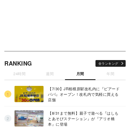
RANKING
全ランキング
24時間
週間
月間
年間
【7/30】JR相模原駅改札内に『ビアード
パパ』オープン！改札内で気軽に買える
店舗
【8/31まで無料】親子で遊べる『はしも
とあそびステーション』が『アリオ橋
本』に登場