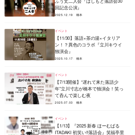
ふう丈二人会『はしもと落語会30
回記念公演』
2025.12.19
橋本
イベント
【11/30】落語×茶の湯×イタリア
ン！？異色のコラボ『立川キウイ
独演会』
2025.10.17
橋本
イベント
【7/13開催】“遅れて来た落語少
年”立川寸志が橋本で独演会！笑っ
て呑んで楽しむ夜
2025.07.03
橋本
イベント
【1/13】『2025 新春 ほーむばる
ITADAKI 初笑い!!落語会』笑福亭里