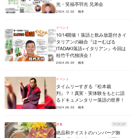
光・笑福亭羽光 兄弟会
2024.12.02
橋本
イベント
10/14開催！落語と飲み放題付きイ
タリアンの融合『ほーむばる
ITADAKI落語×イタリアン』今回は
桂竹千代独演会！
2024.09.05
橋本
イベント
タイムリーすぎる『松本裁
判』？！真実・実体験をもとに語
るドキュメンタリー落語の世界！
2024.06.03
橋本
洋食
PICKUP
絶品和テイストのハンバーグ御