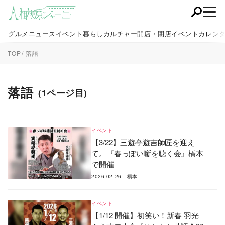
グルメ
ニュース
イベント
暮らし
カルチャー
開店・閉店
イベントカレン
TOP
落語
落語
(1ページ目)
イベント
【3/22】三遊亭遊吉師匠を迎え
て。『春っぽい噺を聴く会』橋本
で開催
2026.02.26
橋本
イベント
【1/12 開催】初笑い！新春 羽光