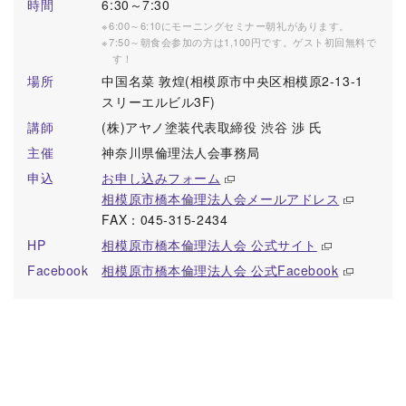
時間
6:30～7:30
6:00～6:10にモーニングセミナー朝礼があります。
7:50～朝食会参加の方は1,100円です。ゲスト初回無料で
す！
場所
中国名菜 敦煌(相模原市中央区相模原2-13-1
スリーエルビル3F)
講師
(株)アヤノ塗装代表取締役 渋谷 渉 氏
主催
神奈川県倫理法人会事務局
申込
お申し込みフォーム
相模原市橋本倫理法人会メールアドレス
FAX：045-315-2434
HP
相模原市橋本倫理法人会 公式サイト
Facebook
相模原市橋本倫理法人会 公式Facebook