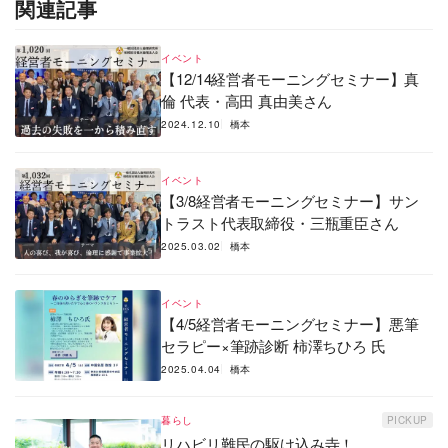
関連記事
イベント
【12/14経営者モーニングセミナー】真
倫 代表・高田 真由美さん
2024.12.10
橋本
イベント
【3/8経営者モーニングセミナー】サン
トラスト代表取締役・三瓶重臣さん
2025.03.02
橋本
イベント
【4/5経営者モーニングセミナー】悪筆
セラピー×筆跡診断 柿澤ちひろ 氏
2025.04.04
橋本
暮らし
PICKUP
リハビリ難民の駆け込み寺！