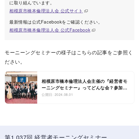
に取り組んでいます。
相模原市橋本倫理法人会 公式サイト
最新情報は公式Facebookをご確認ください。
相模原市橋本倫理法人会 公式Facebook
モーニーングセミナーの様子はこちらの記事をご参照く
ださい。
相模原市橋本倫理法人会主催の『経営者モ
ーニングセミナー』ってどんな会？参加し
てみました！
公開日: 2024.08.01
第1,037回 経営者モーニングセミナー