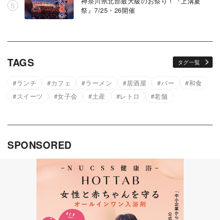
神奈川県北部最大級のお祭り！『上溝夏
祭』7/25・26開催
TAGS
タグ一覧
ランチ
カフェ
ラーメン
居酒屋
バー
和食
スイーツ
女子会
土産
レトロ
老舗
SPONSORED