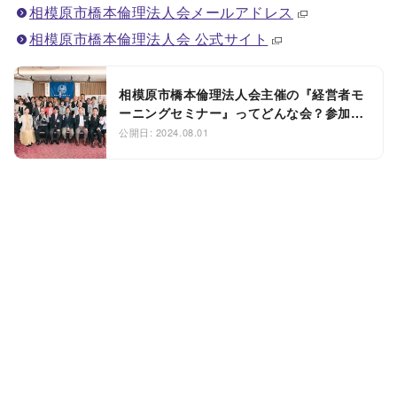
相模原市橋本倫理法人会メールアドレス
相模原市橋本倫理法人会 公式サイト
相模原市橋本倫理法人会主催の『経営者モ
ーニングセミナー』ってどんな会？参加し
てみました！
公開日: 2024.08.01