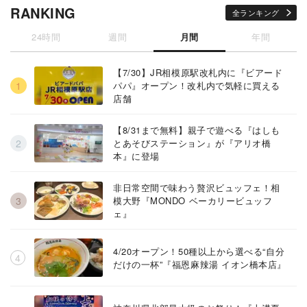
RANKING
全ランキング
24時間
週間
月間
年間
【7/30】JR相模原駅改札内に『ビアード
パパ』オープン！改札内で気軽に買える
店舗
【8/31まで無料】親子で遊べる『はしも
とあそびステーション』が『アリオ橋
本』に登場
非日常空間で味わう贅沢ビュッフェ！相
模大野『MONDO ベーカリービュッフ
ェ』
4/20オープン！50種以上から選べる“自分
だけの一杯”『福恩麻辣湯 イオン橋本店』