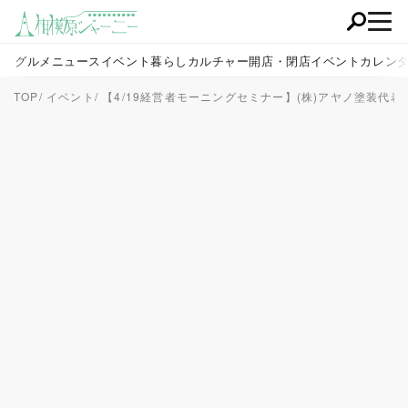
グルメ
ニュース
イベント
暮らし
カルチャー
開店・閉店
イベントカレン
TOP
イベント
【4/19経営者モーニングセミナー】(株)アヤノ塗装代表