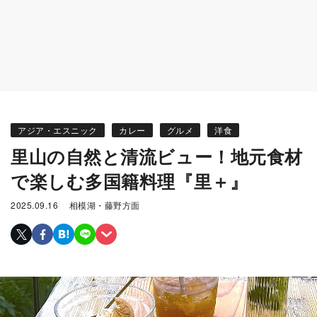
アジア・エスニック
カレー
グルメ
洋食
里山の自然と清流ビュー！地元食材
で楽しむ多国籍料理『里＋』
2025.09.16
相模湖・藤野方面