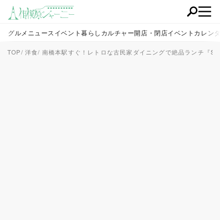
グルメ
ニュース
イベント
暮らし
カルチャー
開店・閉店
イベントカレン
TOP
洋食
南橋本駅すぐ！レトロな古民家ダイニングで絶品ランチ『SUZUKI